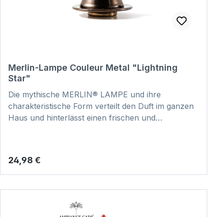
Merlin-Lampe Couleur Metal "Lightning
Star"
Die mythische MERLIN® LAMPE und ihre
charakteristische Form verteilt den Duft im ganzen
Haus und hinterlässt einen frischen und
reinigenden Duft. Dabei ist jedes Stück
handgefertigt und somit ein echtes Unikat. Hier
klicken und Video zur Anwendung
Regulärer Preis:
24,98 €
anschauen: VIDEO