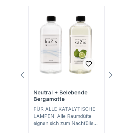
Neutral + Belebende
Neutr
Bergamotte
Ersat
FÜR ALLE KATALYTISCHE
kaZis
LAMPEN: Alle Raumdüfte
für al
eignen sich zum Nachfüllen
Lampe
von Lampen nach dem
Der Ra