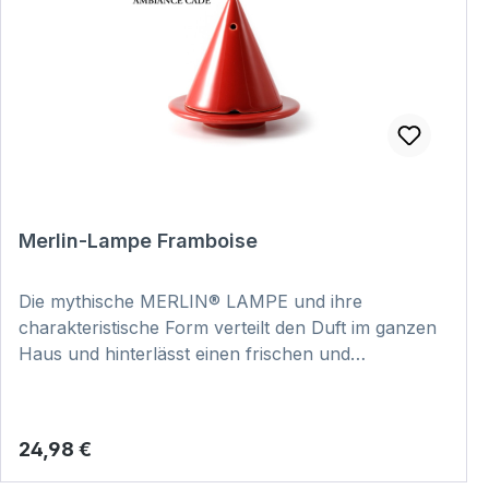
Merlin-Lampe Framboise
Die mythische MERLIN® LAMPE und ihre
charakteristische Form verteilt den Duft im ganzen
Haus und hinterlässt einen frischen und
reinigenden Duft. Dabei ist jedes Stück
handgefertigt und somit ein echtes Unikat. Hier
klicken und Video zur Anwendung anschauen:
Regulärer Preis:
24,98 €
VIDEO