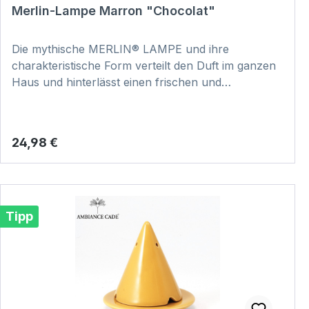
Merlin-Lampe Marron "Chocolat"
Die mythische MERLIN® LAMPE und ihre
charakteristische Form verteilt den Duft im ganzen
Haus und hinterlässt einen frischen und
reinigenden Duft. Dabei ist jedes Stück
handgefertigt und somit ein echtes Unikat. Hier
klicken und Video zur Anwendung anschauen:
Regulärer Preis:
24,98 €
VIDEO
Tipp