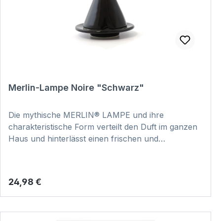
Merlin-Lampe Noire "Schwarz"
Die mythische MERLIN® LAMPE und ihre
charakteristische Form verteilt den Duft im ganzen
Haus und hinterlässt einen frischen und
reinigenden Duft. Dabei ist jedes Stück
handgefertigt und somit ein echtes Unikat. Hier
klicken und Video zur Anwendung anschauen:
Regulärer Preis:
24,98 €
VIDEO