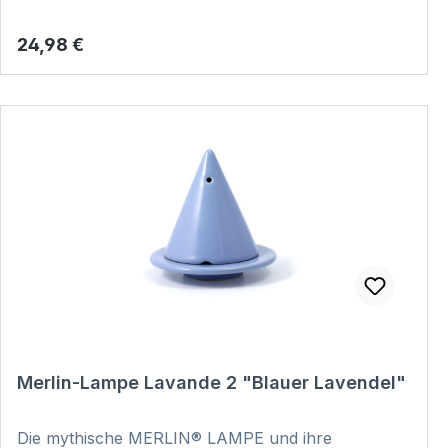
handgefertigt und somit ein echtes Unikat. Hier
klicken und Video zur Anwendung anschauen:
Regulärer Preis:
24,98 €
VIDEO
Merlin-Lampe Lavande 2 "Blauer Lavendel"
Die mythische MERLIN® LAMPE und ihre