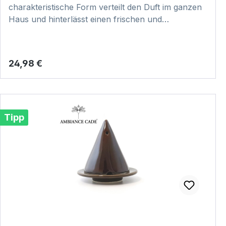
charakteristische Form verteilt den Duft im ganzen
Haus und hinterlässt einen frischen und
reinigenden Duft. Dabei ist jedes Stück
handgefertigt und somit ein echtes Unikat. Hier
klicken und Video zur Anwendung anschauen:
Regulärer Preis:
24,98 €
VIDEO
Tipp