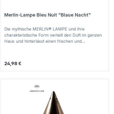
Merlin-Lampe Bleu Nuit "Blaue Nacht"
Die mythische MERLIN® LAMPE und ihre
charakteristische Form verteilt den Duft im ganzen
Haus und hinterlässt einen frischen und
reinigenden Duft. Dabei ist jedes Stück
handgefertigt und somit ein echtes Unikat. Hier
klicken und Video zur Anwendung
Regulärer Preis:
24,98 €
anschauen: VIDEO