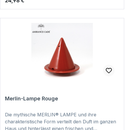
Regulärer Preis:
24,98 €
VIDEO
Merlin-Lampe Rouge
Die mythische MERLIN® LAMPE und ihre
charakteristische Form verteilt den Duft im ganzen
Haus und hinterlässt einen frischen und