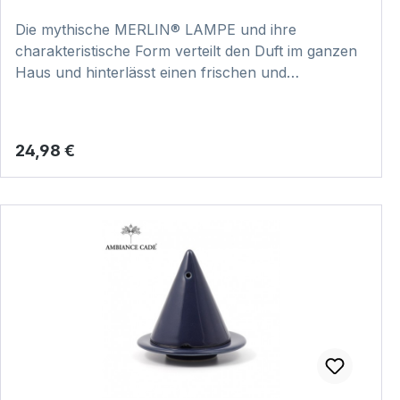
Die mythische MERLIN® LAMPE und ihre
charakteristische Form verteilt den Duft im ganzen
Haus und hinterlässt einen frischen und
reinigenden Duft. Dabei ist jedes Stück
handgefertigt und somit ein echtes Unikat. Hier
klicken und Video zur Anwendung anschauen:
Regulärer Preis:
24,98 €
VIDEO