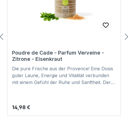
Poudre de Cade - Parfum Verveine -
Zitrone - Eisenkraut
Die pure Frische aus der Provence! Eine Dosis
guter Laune, Energie und Vitalität verbunden
mit einem Gefühl der Ruhe und Sanftheit. Der
frische, zitronige Duft der Verbene dominiert in
diesem erfrischenden und zugleich
entspannenden Duft. Eine angenehm
Regulärer Preis:
14,98 €
ausgleichende und beruhigende Wirkung auf
Körper und Geist. Während es langsam in der
Lampe brennt, gibt das wilde Wacholder-