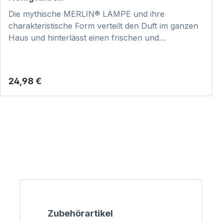
Die mythische MERLIN® LAMPE und ihre
charakteristische Form verteilt den Duft im ganzen
Haus und hinterlässt einen frischen und
reinigenden Duft. Dabei ist jedes Stück
handgefertigt und somit ein echtes Unikat. Hier
klicken und Video zur Anwendung anschauen:
Regulärer Preis:
24,98 €
VIDEO
Produktgalerie überspringen
Zubehörartikel