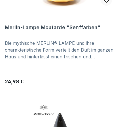
Merlin-Lampe Moutarde "Senffarben"
Die mythische MERLIN® LAMPE und ihre
charakteristische Form verteilt den Duft im ganzen
Haus und hinterlässt einen frischen und
reinigenden Duft. Dabei ist jedes Stück
handgefertigt und somit ein echtes Unikat. Hier
klicken und Video zur Anwendung anschauen:
Regulärer Preis:
24,98 €
VIDEO