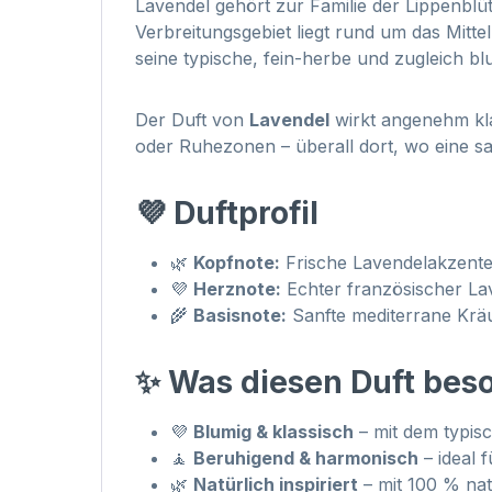
Lavendel gehört zur Familie der Lippenblü
Verbreitungsgebiet liegt rund um das Mitte
seine typische, fein-herbe und zugleich bl
Der Duft von
Lavendel
wirkt angenehm kla
oder Ruhezonen – überall dort, wo eine sa
💜 Duftprofil
🌿
Kopfnote:
Frische Lavendelakzente 
💜
Herznote:
Echter französischer La
🌾
Basisnote:
Sanfte mediterrane Kräu
✨ Was diesen Duft bes
💜
Blumig & klassisch
– mit dem typis
🧘
Beruhigend & harmonisch
– ideal 
🌿
Natürlich inspiriert
– mit 100 % na