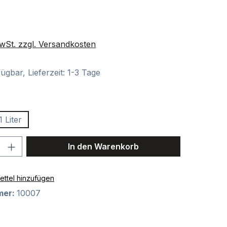
is:
€
MwSt. zzgl. Versandkosten
ügbar, Lieferzeit: 1-3 Tage
swählen
1 Liter
tion ist zurzeit nicht verfügbar.)
Anzahl: Gib den gewünschten Wert ein o
In den Warenkorb
ttel hinzufügen
mer:
10007