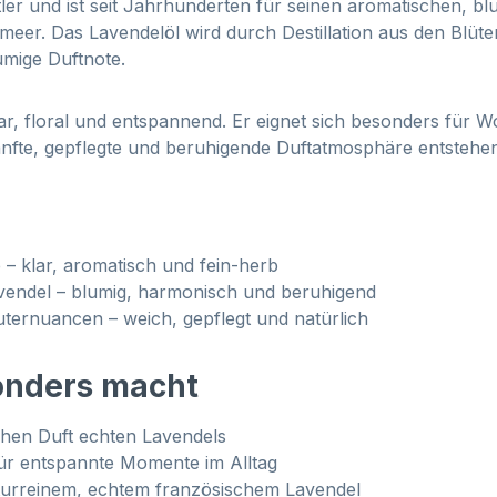
tler und ist seit Jahrhunderten für seinen aromatischen, b
lmeer. Das Lavendelöl wird durch Destillation aus den Blüt
umige Duftnote.
r, floral und entspannend. Er eignet sich besonders für
nfte, gepflegte und beruhigende Duftatmosphäre entstehen 
– klar, aromatisch und fein-herb
vendel – blumig, harmonisch und beruhigend
ternuancen – weich, gepflegt und natürlich
onders macht
chen Duft echten Lavendels
für entspannte Momente im Alltag
turreinem, echtem französischem Lavendel