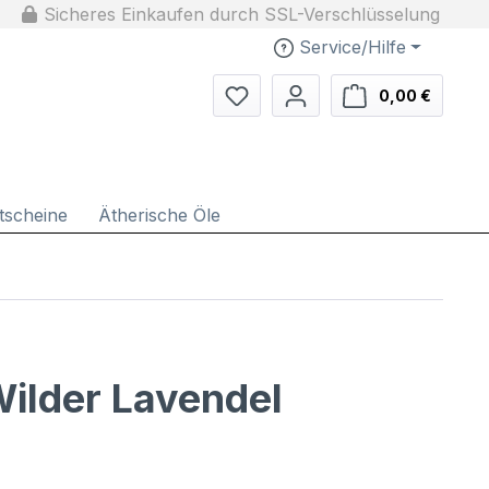
Sicheres Einkaufen durch SSL-Verschlüsselung
Service/Hilfe
Du hast 0 Produkte auf dem Me
Warenko
0,00 €
tscheine
Ätherische Öle
Wilder Lavendel