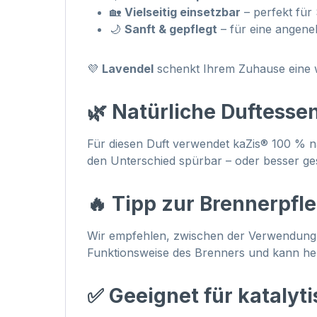
🏡
Vielseitig einsetzbar
– perfekt fü
🌙
Sanft & gepflegt
– für eine angen
💜
Lavendel
schenkt Ihrem Zuhause eine w
🌿 Natürliche Duftesse
Für diesen Duft verwendet kaZis® 100 % n
den Unterschied spürbar – oder besser ges
🔥 Tipp zur Brennerpfl
Wir empfehlen, zwischen der Verwendung
Funktionsweise des Brenners und kann hel
✅ Geeignet für kataly