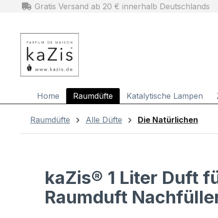
Gratis Versand ab 20 € innerhalb Deutschlands
m Hauptinhalt springen
Zur Suche springen
Zur Hauptnavigation springen
Home
Raumdüfte
Katalytische Lampen
Raumdüfte
Alle Düfte
Die Natürlichen
kaZis® 1 Liter Duft 
Raumduft Nachfülle