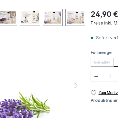
Regulärer Pre
24,90 
Preise inkl. 
Sofort verf
au
Füllmenge
0,5 Liter
(Diese Op
Produkt 
Zum Merkze
Produktnum