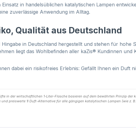
Einsatz in handelsüblichen katalytischen Lampen entwickelt
 eine zuverlässige Anwendung im Alltag.
iko, Qualität aus Deutschland
 Hingabe in Deutschland hergestellt und stehen für hohe 
rnehmen liegt das Wohlbefinden aller kaZis® Kundinnen un
hnen dabei ein risikofreies Erlebnis: Gefällt Ihnen ein Duft 
e in der wirtschaftlichen 1-Liter-Flasche basieren auf dem bewährten Prinzip der ka
 und preiswerte 1l Duft-Alternative für alle gängigen katalytischen Lampen (wie z. 