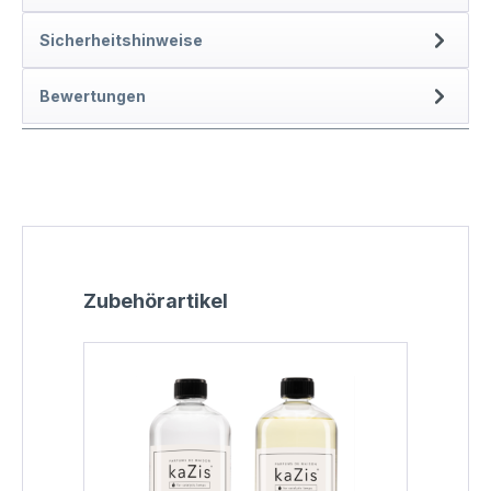
Sicherheitshinweise
Bewertungen
Produktgalerie überspringen
Zubehörartikel
Rab
%