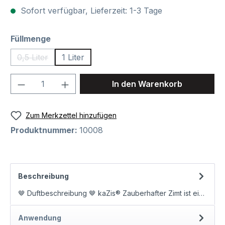
Sofort verfügbar, Lieferzeit: 1-3 Tage
auswählen
Füllmenge
0,5 Liter
1 Liter
(Diese Option ist zurzeit nicht verfügbar.)
Produkt Anzahl: Gib den gewünschten We
In den Warenkorb
Zum Merkzettel hinzufügen
Produktnummer:
10008
Beschreibung
🤎 Duftbeschreibung 🤎 kaZis® Zauberhafter Zimt ist ein herzerwärmender, intensiver und wunderbar würziger Raumduft. Sein war…
Anwendung