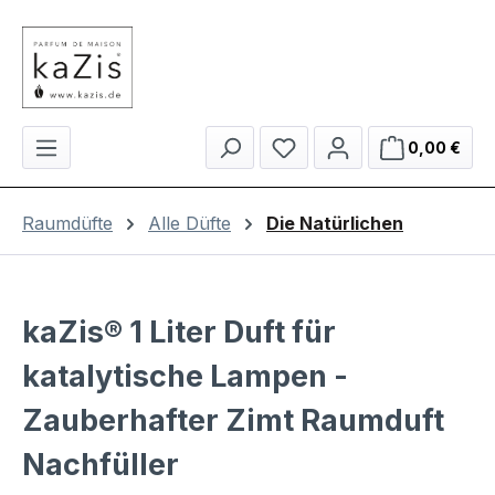
Zum Hauptinhalt springen
Du hast 0 Produkte auf 
Ware
0,00 €
Raumdüfte
Alle Düfte
Die Natürlichen
kaZis® 1 Liter Duft für
katalytische Lampen -
Zauberhafter Zimt Raumduft
Nachfüller