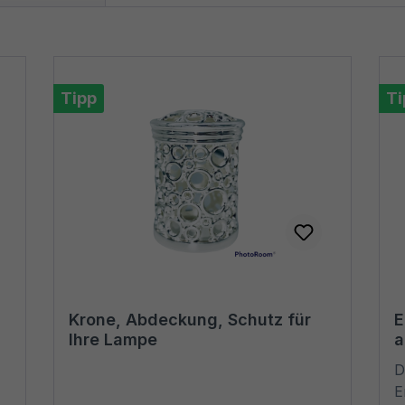
Tipp
Ti
Krone, Abdeckung, Schutz für
E
Ihre Lampe
a
D
E