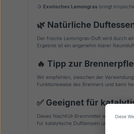
🍋
Exotisches Lemongras
bringt tropische
🌿 Natürliche Duftesse
Der frische Lemongras-Duft wird durch eine
Ergebnis ist ein angenehm klarer Raumduft 
🔥 Tipp zur Brennerpfl
Wir empfehlen, zwischen der Verwendung
Funktionsweise des Brenners und kann hel
✅ Geeignet für kataly
Dieses Nachfüll-Brennmittel wurde für den 
Diese We
für katalytische Duftlampen und sorgt für