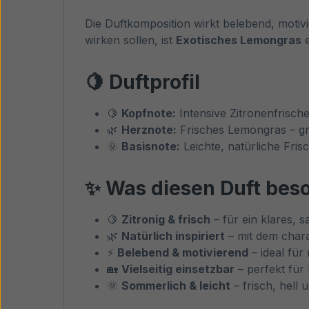
Die Duftkomposition wirkt belebend, moti
wirken sollen, ist
Exotisches Lemongras
e
🍋 Duftprofil
🍋
Kopfnote:
Intensive Zitronenfrische
🌿
Herznote:
Frisches Lemongras – grü
🌞
Basisnote:
Leichte, natürliche Fris
✨ Was diesen Duft bes
🍋
Zitronig & frisch
– für ein klares,
🌿
Natürlich inspiriert
– mit dem chara
⚡
Belebend & motivierend
– ideal für
🏡
Vielseitig einsetzbar
– perfekt fü
🌞
Sommerlich & leicht
– frisch, hell