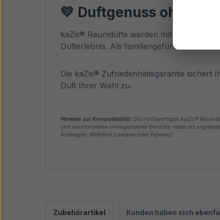
💛 Duftgenuss ohne Ris
kaZis® Raumdüfte werden mit Sorgfalt und
Dufterlebnis. Als familiengeführtes Unte
Die kaZis® Zufriedenheitsgarantie sichert I
Duft Ihrer Wahl zu.
Hinweis zur Kompatibilität:
Die hochwertigen kaZis® Raumdüft
und neutralisieren unangenehme Gerüche. Ideal als ergiebige
Airdragon, Millefiori Lampair oder Pajoma).
Zubehörartikel
Kunden haben sich ebenfa