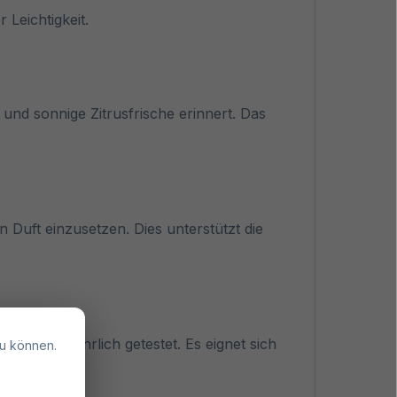
 Leichtigkeit.
und sonnige Zitrusfrische erinnert. Das
 Duft einzusetzen. Dies unterstützt die
 und ausführlich getestet. Es eignet sich
u können.