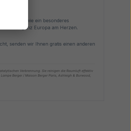
Standards sowie ein besonderes
d Kunden in ganz Europa am Herzen.
nicht, senden wir Ihnen gratis einen anderen
talytischen Verbrennung. Sie reinigen die Raumluft effektiv
B. Lampe Berger / Maison Berger Paris, Ashleigh & Burwood,