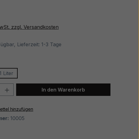
is:
€
MwSt. zzgl. Versandkosten
ügbar, Lieferzeit: 1-3 Tage
swählen
1 Liter
tion ist zurzeit nicht verfügbar.)
Anzahl: Gib den gewünschten Wert ein o
In den Warenkorb
ttel hinzufügen
mer:
10005