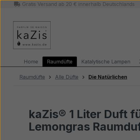
Gratis Versand ab 20 € innerhalb Deutschlands
m Hauptinhalt springen
Zur Suche springen
Zur Hauptnavigation springen
Home
Raumdüfte
Katalytische Lampen
Raumdüfte
Alle Düfte
Die Natürlichen
kaZis® 1 Liter Duft 
Lemongras Raumduft