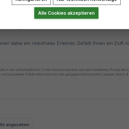
iko, Qualität aus Deutschland
Alle Cookies akzeptieren
 Hingabe in Deutschland hergestellt und stehen für hohe 
rnehmen liegt das Wohlbefinden aller kaZis® Kundinnen un
hnen dabei ein risikofreies Erlebnis: Gefällt Ihnen ein Duft 
e in der wirtschaftlichen 1-Liter-Flasche basieren auf dem bewährten Prinzip der ka
 und preiswerte 1l Duft-Alternative für alle gängigen katalytischen Lampen (wie z. 
lls angesehen