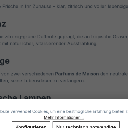
 Frische in Ihr Zuhause – klar, zitrisch und voller lebendiger
nz
 zitronig-grüne Duftnote geprägt, die an tropische Gräser 
mit natürlicher, vitalisierender Ausstrahlung.
ege
 von zwei verschiedenen
Parfums de Maison
den neutralen
fen, seine Lebensdauer zu verlängern.
tische Lampen
Einsatz in handelsüblichen katalytischen Lampen entwickelt
bsite verwendet Cookies, um eine bestmögliche Erfahrung bieten z
 eine zuverlässige Anwendung im Alltag.
Mehr Informationen ...
Konfigurieren
Nur technisch notwendige