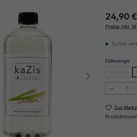
Regulärer Pre
24,90 
Preise inkl. 
Sofort verf
au
Füllmenge
0,5 Liter
(Diese Op
Produkt 
Zum Merkze
Produktnum