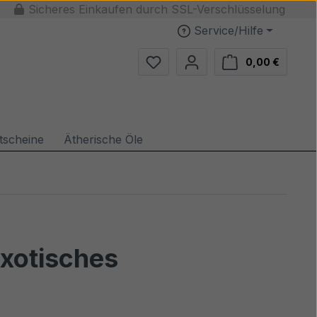
Sicheres Einkaufen durch SSL-Verschlüsselung
Service/Hilfe
Du hast 0 Produkte auf dem Me
Warenko
0,00 €
tscheine
Ätherische Öle
Exotisches