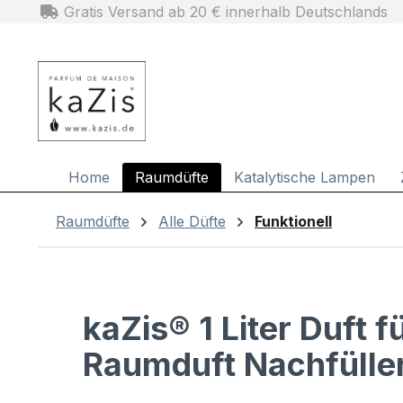
Gratis Versand ab 20 € innerhalb Deutschlands
m Hauptinhalt springen
Zur Suche springen
Zur Hauptnavigation springen
Home
Raumdüfte
Katalytische Lampen
Raumdüfte
Alle Düfte
Funktionell
kaZis® 1 Liter Duft 
Raumduft Nachfülle