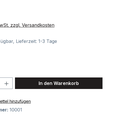
is:
€
MwSt. zzgl. Versandkosten
ügbar, Lieferzeit: 1-3 Tage
swählen
Anzahl: Gib den gewünschten Wert ein o
In den Warenkorb
ttel hinzufügen
mer:
10001