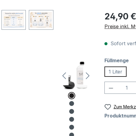
Regulärer Pre
24,90 
Preise inkl. 
Sofort verf
au
Füllmenge
1 Liter
Produkt 
Zum Merkze
Produktnum