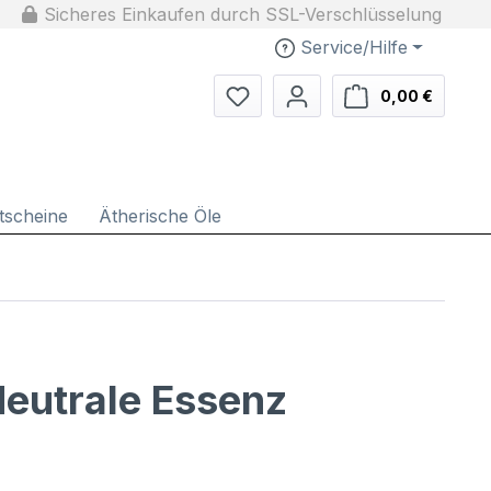
Sicheres Einkaufen durch SSL-Verschlüsselung
Service/Hilfe
Du hast 0 Produkte auf dem Me
Warenko
0,00 €
tscheine
Ätherische Öle
Neutrale Essenz