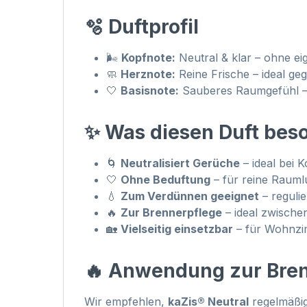
🫧 Duftprofil
🌬️
Kopfnote:
Neutral & klar – ohne ei
🧼
Herznote:
Reine Frische – ideal 
🤍
Basisnote:
Sauberes Raumgefühl – d
✨ Was diesen Duft bes
🌀
Neutralisiert Gerüche
– ideal bei 
🤍
Ohne Beduftung
– für reine Rauml
💧
Zum Verdünnen geeignet
– regulie
🔥
Zur Brennerpflege
– ideal zwische
🏡
Vielseitig einsetzbar
– für Wohnzim
🔥 Anwendung zur Bre
Wir empfehlen,
kaZis® Neutral
regelmäßig